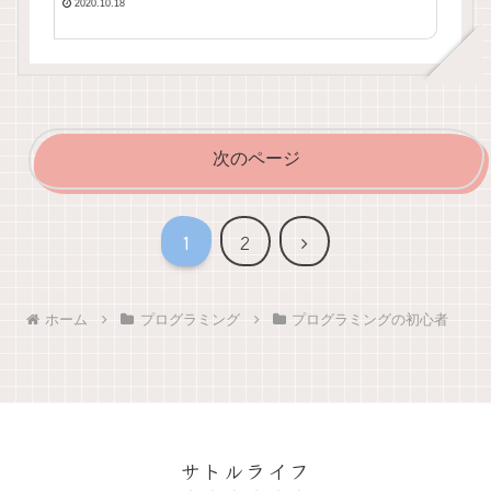
2020.10.18
次のページ
次
1
2
へ
ホーム
プログラミング
プログラミングの初心者
サトルライフ