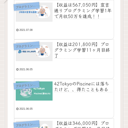
【収益は567,050円】宣言
ログラミングの初心者
プ
通りプログラミング学習1年
で月収50万を達成！！
2021.07.08
【収益は201,800円】プロ
ログラミングの初心者
プ
グラミング学習11ヶ月目終
了
2021.06.05
42TokyoのPiscineには落ち
ログラミングの初心者
プ
たけど、、得たこともある
2021.06.05
【収益は346,000円】プロ
ログラミングの初心者
プ