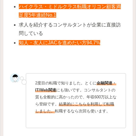
ハイクラス・ミドルクラス転職オリコン顧客満
足度5年連続No.1
求人を紹介するコンサルタントが企業に直接訪
問している
知人・友人にJACを進めたい方94.7%
2度目の転職で知りました。とくに
金融関連・
IT/Web関連
にも強いです。コンサルタントの
質も全般的に高かったので、年収600万以上な
ら登録です。
結果的にこちらを利用して転職
しました。
転職するなら次回も使います。