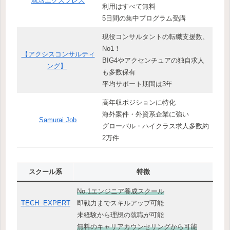
就活エクスプレス
利用はすべて無料
5日間の集中プログラム受講
現役コンサルタントの転職支援数、
No1！
【アクシスコンサルティ
BIG4やアクセンチュアの独自求人
ング】
も多数保有
平均サポート期間は3年
高年収ポジションに特化
海外案件・外資系企業に強い
Samurai Job
グローバル・ハイクラス求人多数約
2万件
スクール系
特徴
No.1エンジニア養成スクール
TECH::EXPERT
即戦力までスキルアップ可能
未経験から理想の就職が可能
無料のキャリアカウンセリングから可能