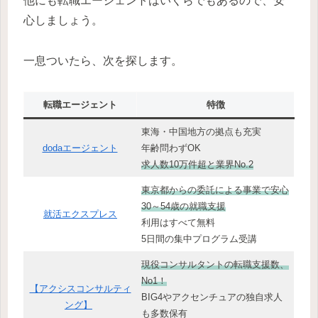
他にも転職エージェントはいくらでもあるので、安
心しましょう。
一息ついたら、次を探します。
転職エージェント
特徴
東海・中国地方の拠点も充実
dodaエージェント
年齢問わずOK
求人数10万件超と業界No.2
東京都からの委託による事業で安心
30～54歳の就職支援
就活エクスプレス
利用はすべて無料
5日間の集中プログラム受講
現役コンサルタントの転職支援数、
No1！
【アクシスコンサルティ
BIG4やアクセンチュアの独自求人
ング】
も多数保有