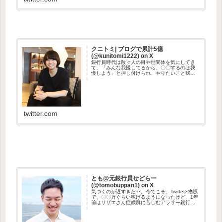
クニトミ| ブログで累計5億
(@kunitomi1222) on X
銀行員時代は散々人の目や世間体を気にしてき
て、「みんな我慢してるから、〇〇するのは我
慢しよう」と押し付けられ、やりたいこと我慢
してきて、本当にストレスだったし、つまらな
かった。そういう思いや後悔はしたくなくて独
立したので、自分の直感を信じる...
twitter.com
とも@元銀行員せどらー
(@tomobuppan1) on X
気づくのが遅すぎた‥。今でこそ、Twitter×物販
で、〇〇万ぐらい稼げるようになったけど、1年
前はサザエさん症候群に苦しむアラサー銀行
員。最近では20代前半や10代でも稼ぐ子もいて
びびる。でもアラサーで個人の可能性に気づけ
ただけマシだと思...