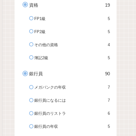
資格
19
FP1級
5
FP2級
5
その他の資格
4
簿記2級
5
銀行員
90
メガバンクの年収
7
銀行員になるには
7
銀行員のリストラ
6
銀行員の年収
5