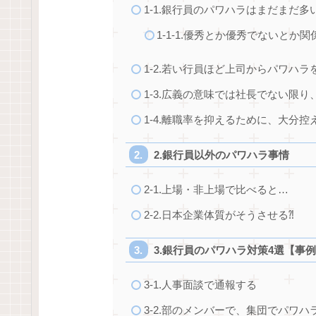
1-1.銀行員のパワハラはまだまだ多
1-1-1.優秀とか優秀でないとか
1-2.若い行員ほど上司からパワハラ
1-3.広義の意味では社長でない限
1-4.離職率を抑えるために、大分
2.銀行員以外のパワハラ事情
2-1.上場・非上場で比べると…
2-2.日本企業体質がそうさせる⁈
3.銀行員のパワハラ対策4選【事
3-1.人事面談で通報する
3-2.部のメンバーで、集団でパワ