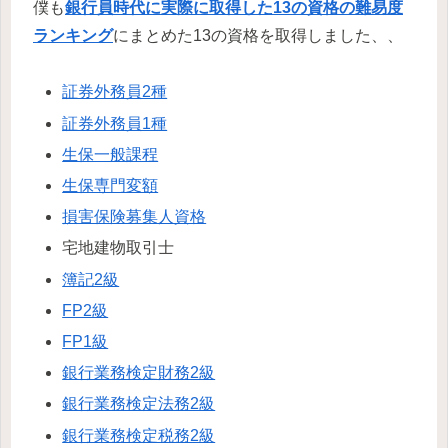
僕も
銀行員時代に実際に取得した13の資格の難易度
ランキング
にまとめた13の資格を取得しました、、
証券外務員2種
証券外務員1種
生保一般課程
生保専門変額
損害保険募集人資格
宅地建物取引士
簿記2級
FP2級
FP1級
銀行業務検定財務2級
銀行業務検定法務2級
銀行業務検定税務2級