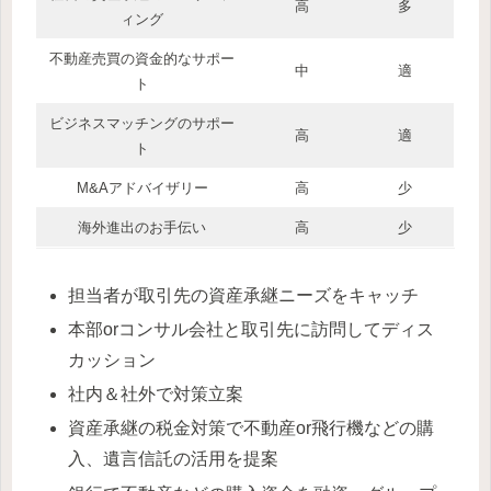
高
多
ィング
不動産売買の資金的なサポー
中
適
ト
ビジネスマッチングのサポー
高
適
ト
M&Aアドバイザリー
高
少
海外進出のお手伝い
高
少
担当者が取引先の資産承継ニーズをキャッチ
本部orコンサル会社と取引先に訪問してディス
カッション
社内＆社外で対策立案
資産承継の税金対策で不動産or飛行機などの購
入、遺言信託の活用を提案