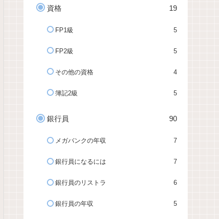
資格
19
FP1級
5
FP2級
5
その他の資格
4
簿記2級
5
銀行員
90
メガバンクの年収
7
銀行員になるには
7
銀行員のリストラ
6
銀行員の年収
5