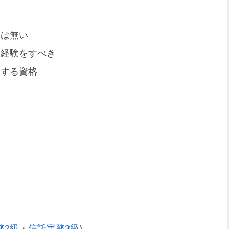
。
格は無い
い経験をすべき
得する資格
務2級
・
信託実務3級
)