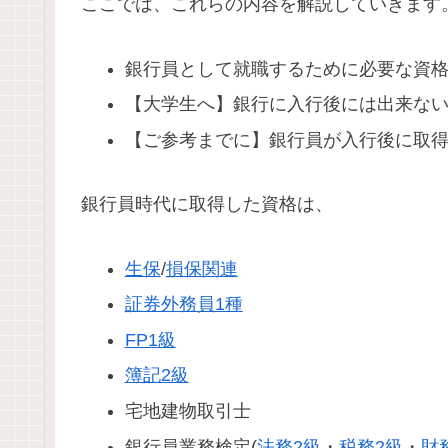
ここでは、これらの内容を解説していきます
銀行員として就職するために必要な資
【大学生へ】銀行に入行後には出来な
【ご参考までに】銀行員が入行後に取
銀行員時代に取得した資格は、
生保
/
損保関連
証券外務員1種
FP1級
簿記2級
宅地建物取引士
銀行員業務検定(
法務2級
・
税務2級
・
財